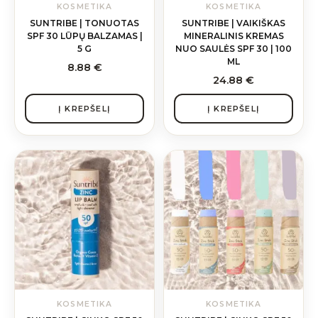
KOSMETIKA
KOSMETIKA
SUNTRIBE | TONUOTAS
SUNTRIBE | VAIKIŠKAS
SPF 30 LŪPŲ BALZAMAS |
MINERALINIS KREMAS
5 G
NUO SAULĖS SPF 30 | 100
ML
8.88
€
24.88
€
Į KREPŠELĮ
Į KREPŠELĮ
This
product
has
multiple
variants.
The
options
may
be
chosen
KOSMETIKA
KOSMETIKA
on