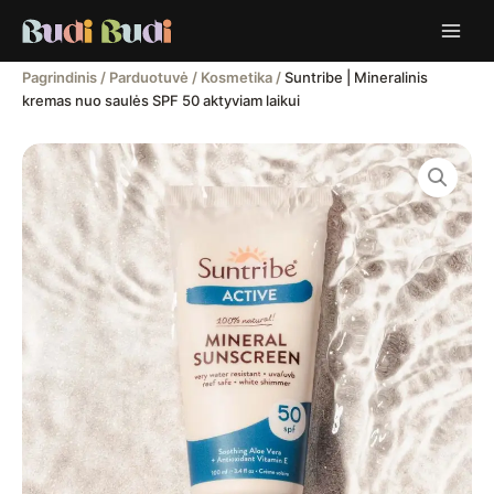
Pereiti
Mineralinis
prie
kremas
turinio
nuo
Pagrindinis
/
Parduotuvė
/
Kosmetika
/
Suntribe | Mineralinis
saulės
kremas nuo saulės SPF 50 aktyviam laikui
SPF
50
aktyviam
produkto
laikui
kiekis:
|
Suntribe
100
|
ml
Mineralinis
kremas
nuo
saulės
SPF
50
aktyviam
laikui
|
100
ml