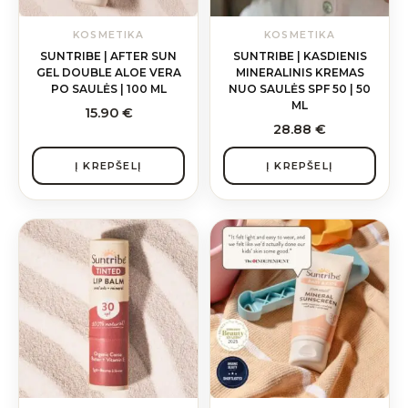
KOSMETIKA
KOSMETIKA
SUNTRIBE | AFTER SUN
SUNTRIBE | KASDIENIS
GEL DOUBLE ALOE VERA
MINERALINIS KREMAS
PO SAULĖS | 100 ML
NUO SAULĖS SPF 50 | 50
ML
15.90
€
28.88
€
Į KREPŠELĮ
Į KREPŠELĮ