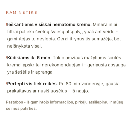
KAM NETIKS
Ieškantiems visiškai nematomo kremo.
Mineraliniai
!
filtrai palieka švelnų šviesų atspalvį, ypač ant veido -
gamintojas to neslepia. Gerai įtrynus jis sumažėja, bet
neišnyksta visai.
Kūdikiams iki 6 mėn.
Tokio amžiaus mažyliams saulės
!
kremai apskritai nerekomenduojami - geriausia apsauga
yra šešėlis ir apranga.
Pertepti vis tiek reikės.
Po 80 min vandenyje, gausiai
!
prakaitavus ar nusišluosčius - iš naujo.
Pastabos - iš gamintojo informacijos, pirkėjų atsiliepimų ir mūsų
šeimos patirties.