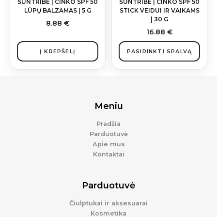
SUNTRIBE | CINKO SPF 50
SUNTRIBE | CINKO SPF 50
the
LŪPŲ BALZAMAS | 5 G
STICK VEIDUI IR VAIKAMS
product
| 30 G
8.88
€
page
16.88
€
Į KREPŠELĮ
PASIRINKTI SPALVĄ
Meniu
Pradžia
Parduotuvė
Apie mus
Kontaktai
Parduotuvė
Čiulptukai ir aksesuarai
Kosmetika