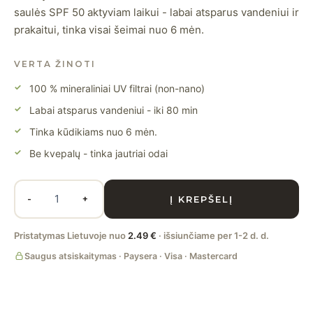
saulės SPF 50 aktyviam laikui - labai atsparus vandeniui ir
prakaitui, tinka visai šeimai nuo 6 mėn.
VERTA ŽINOTI
100 % mineraliniai UV filtrai (non-nano)
Labai atsparus vandeniui - iki 80 min
Tinka kūdikiams nuo 6 mėn.
Be kvepalų - tinka jautriai odai
Į KREPŠELĮ
-
+
Pristatymas Lietuvoje nuo
2.49 €
· išsiunčiame per 1-2 d. d.
Saugus atsiskaitymas · Paysera · Visa · Mastercard