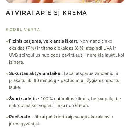
ATVIRAI APIE ŠĮ KREMĄ
KODĖL VERTA
Fizinis barjeras, veikiantis iškart.
Non-nano cinko
✓
oksidas (7 %) ir titano dioksidas (8 %) atspindi UVA ir
UVB spindulius nuo odos paviršiaus - nereikia laukti, kol
įsigers.
Sukurtas aktyviam laikui.
Labai atsparus vandeniui ir
✓
prakaitui iki 80 minučių - paplūdimiui, žygiams, sportui
lauke.
Švari sudėtis
- 100 % natūralios kilmės, be kvepalų, be
✓
mikroplastiko, vegan. Tinka nuo 6 mėn.
Reef-safe
- filtrai patikrinti kaip saugūs koralams ir
✓
jūros gyvūnijai.