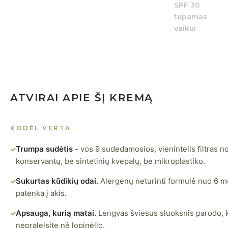
ATVIRAI APIE ŠĮ KREMĄ
KODĖL VERTA
Trumpa sudėtis
- vos 9 sudedamosios, vienintelis filtras 
✓
konservantų, be sintetinių kvepalų, be mikroplastiko.
Sukurtas kūdikių odai.
Alergenų neturinti formulė nuo 6 mėn
✓
patenka į akis.
Apsauga, kurią matai.
Lengvas šviesus sluoksnis parodo, k
✓
nepraleisite nė lopinėlio.