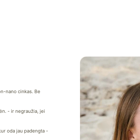
non-nano cinkas. Be
. - ir negraužia, jei
ur oda jau padengta -