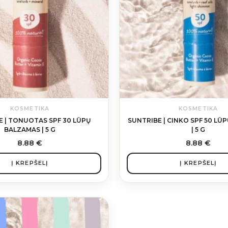
KOSMETIKA
KOSMETIKA
E | TONUOTAS SPF 30 LŪPŲ
SUNTRIBE | CINKO SPF 50 LŪ
BALZAMAS | 5 G
| 5 G
8.88
€
8.88
€
Į KREPŠELĮ
Į KREPŠELĮ