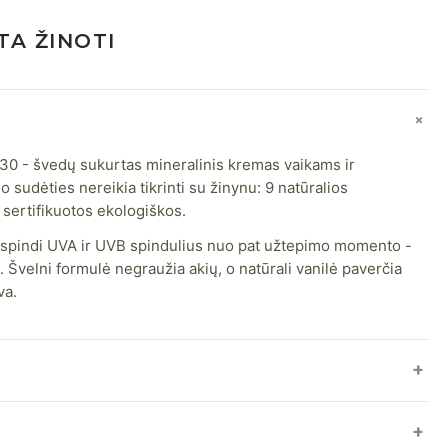
TA ŽINOTI
30 - švedų sukurtas mineralinis kremas vaikams ir
 sudėties nereikia tikrinti su žinynu: 9 natūralios
 sertifikuotos ekologiškos.
spindi UVA ir UVB spindulius nuo pat užtepimo momento -
Švelni formulė negraužia akių, o natūrali vanilė paverčia
va.