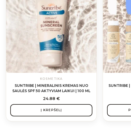
multiple
variants.
The
options
may
be
chosen
on
the
product
page
KOSMETIKA
SUNTRIBE | MINERALINIS KREMAS NUO
SUNTRIBE | 
SAULĖS SPF 50 AKTYVIAM LAIKUI | 100 ML
24.88
€
Į KREPŠELĮ
P