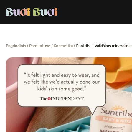
Pereiti
prie
turinio
Pagrindinis
/
Parduotuvė
/
Kosmetika
/
Suntribe | Vaikiškas mineralin