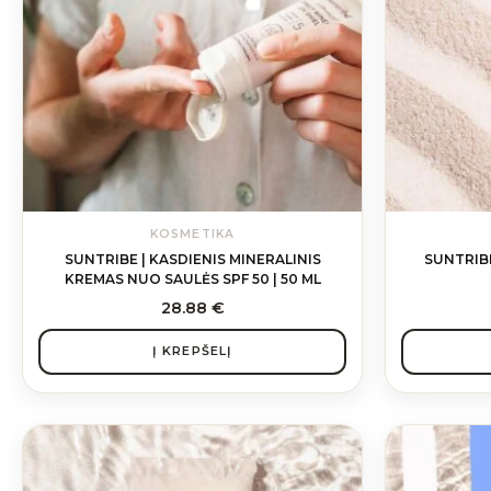
KOSMETIKA
SUNTRIBE | KASDIENIS MINERALINIS
SUNTRIB
KREMAS NUO SAULĖS SPF 50 | 50 ML
28.88
€
Į KREPŠELĮ
This
product
has