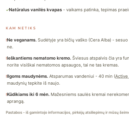
Natūralus vanilės kvapas
- vaikams patinka, tepimas praei
✓
KAM NETIKS
Ne veganams.
Sudėtyje yra bičių vaško (Cera Alba) - sesuo
!
ne.
Ieškantiems nematomo kremo.
Šviesus atspalvis čia yra fun
!
norite visiškai nematomos apsaugos, tai ne tas kremas.
Ilgoms maudynėms.
Atsparumas vandeniui - 40 min (
Active 
!
maudynių tepkite iš naujo.
Kūdikiams iki 6 mėn.
Mažesniems saulės kremai nerekomendu
!
aprangą.
Pastabos - iš gamintojo informacijos, pirkėjų atsiliepimų ir mūsų šeimo