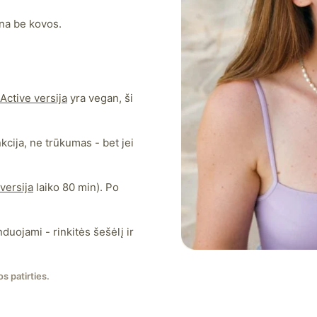
na be kovos.
Active versija
yra vegan, ši
kcija, ne trūkumas - bet jei
versija
laiko 80 min). Po
ojami - rinkitės šešėlį ir
s patirties.