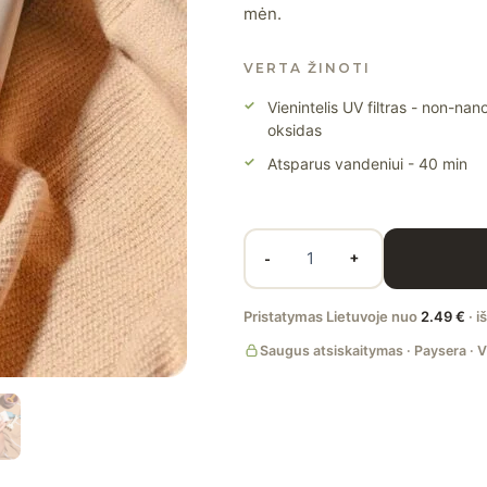
mėn.
ml
VERTA ŽINOTI
Vienintelis UV filtras - non-nan
oksidas
Atsparus vandeniui - 40 min
-
+
Pristatymas Lietuvoje nuo
2.49 €
· i
Saugus atsiskaitymas · Paysera · V