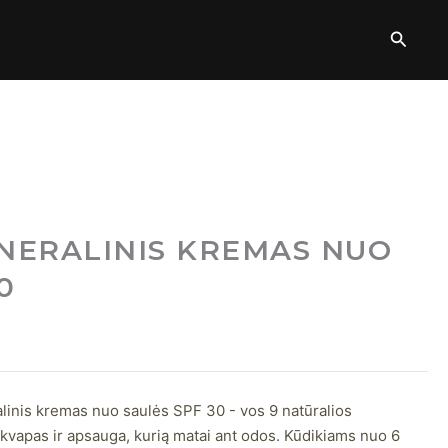
Vaikiškas
mineralinis
Paieš
kremas
nuo
saulės
SPF
30
|
100
ml
INERALINIS KREMAS NUO
0
linis kremas nuo saulės SPF 30 - vos 9 natūralios
kvapas ir apsauga, kurią matai ant odos. Kūdikiams nuo 6