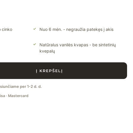
o cinko
Nuo 6 mėn. - negraužia patekęs į akis
Natūralus vanilės kvapas - be sintetinių
kvepalų
Į KREPŠELĮ
šsiunčiame per 1-2 d. d.
isa · Mastercard