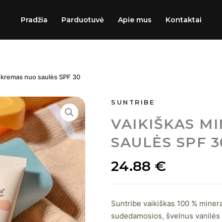
Pradžia
Parduotuvė
Apie mus
Kontaktai
is kremas nuo saulės SPF 30
produkto
SUNTRIBE
kiekis:
VAIKIŠKAS M
Suntribe
|
SAULĖS SPF 3
Vaikiškas
mineralinis
kremas
24.88
€
nuo
saulės
SPF
30
Suntribe vaikiškas 100 % minera
|
sudedamosios, švelnus vanilės 
100