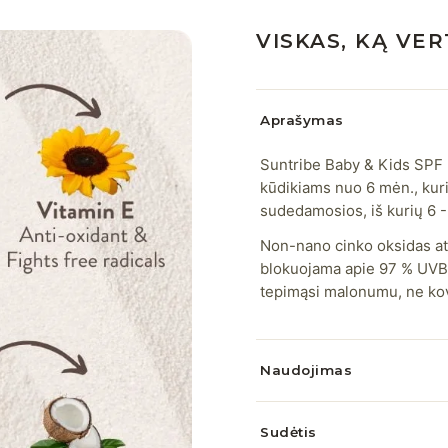
VISKAS, KĄ VER
Aprašymas
Suntribe Baby & Kids SPF 
kūdikiams nuo 6 mėn., kurio
sudedamosios, iš kurių 6 -
Non-nano cinko oksidas at
blokuojama apie 97 % UVB. 
tepimąsi malonumu, ne ko
Naudojimas
Sudėtis