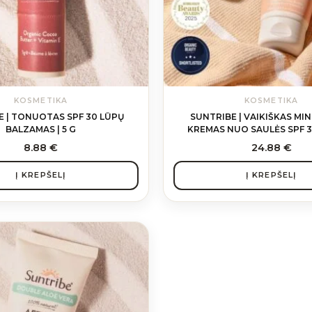
KOSMETIKA
KOSMETIKA
E | TONUOTAS SPF 30 LŪPŲ
SUNTRIBE | VAIKIŠKAS MIN
BALZAMAS | 5 G
KREMAS NUO SAULĖS SPF 30
8.88
€
24.88
€
Į KREPŠELĮ
Į KREPŠELĮ