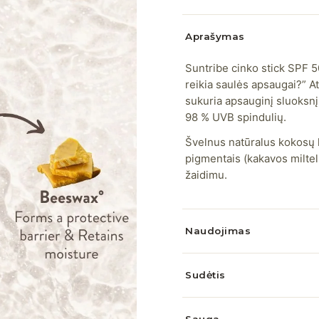
Aprašymas
Suntribe cinko stick SPF 5
reikia saulės apsaugai?” A
sukuria apsauginį sluoksnį
98 % UVB spindulių.
Švelnus natūralus kokosų k
pigmentais (kakavos milteli
žaidimu.
Naudojimas
Sudėtis
Sauga