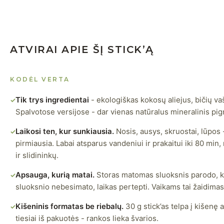
ATVIRAI APIE ŠĮ STICK’Ą
KODĖL VERTA
Tik trys ingredientai
- ekologiškas kokosų aliejus, bičių va
✓
Spalvotose versijose - dar vienas natūralus mineralinis pi
Laikosi ten, kur sunkiausia.
Nosis, ausys, skruostai, lūpos 
✓
pirmiausia. Labai atsparus vandeniui ir prakaitui iki 80 mi
ir slidininkų.
Apsauga, kurią matai.
Storas matomas sluoksnis parodo, k
✓
sluoksnio nebesimato, laikas pertepti. Vaikams tai žaidimas
Kišeninis formatas be riebalų.
30 g stick’as telpa į kišenę 
✓
tiesiai iš pakuotės - rankos lieka švarios.