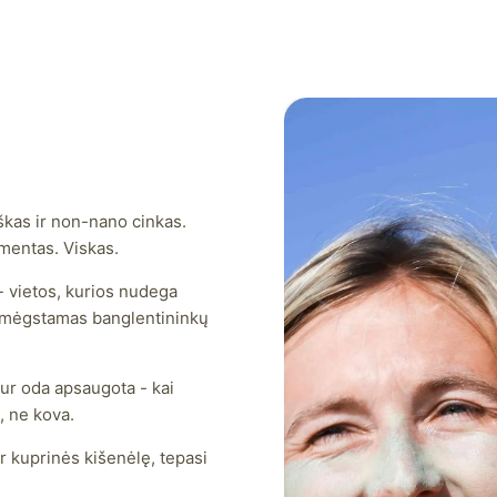
škas ir non-nano cinkas.
gmentas. Viskas.
- vietos, kurios nudega
n, mėgstamas banglentininkų
ur oda apsaugota - kai
, ne kova.
ar kuprinės kišenėlę, tepasi