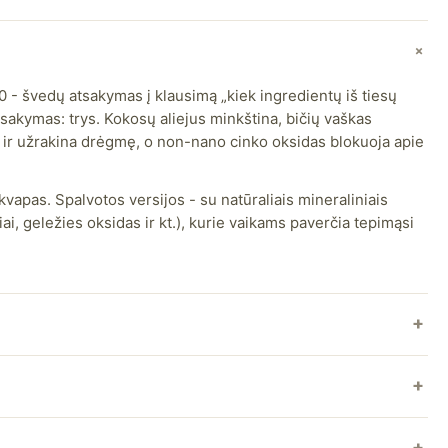
0 - švedų atsakymas į klausimą „kiek ingredientų iš tiesų
tsakymas: trys. Kokosų aliejus minkština, bičių vaškas
 ir užrakina drėgmę, o non-nano cinko oksidas blokuoja apie
vapas. Spalvotos versijos - su natūraliais mineraliniais
ai, geležies oksidas ir kt.), kurie vaikams paverčia tepimąsi