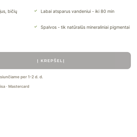
jus, bičių
Labai atsparus vandeniui - iki 80 min
Spalvos - tik natūralūs mineraliniai pigmentai
Į KREPŠELĮ
šsiunčiame per 1-2 d. d.
isa · Mastercard