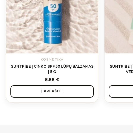
KOSMETIKA
SUNTRIBE | CINKO SPF 50 LŪPŲ BALZAMAS
SUNTRIBE |
| 5 G
VER
8.88
€
Į KREPŠELĮ