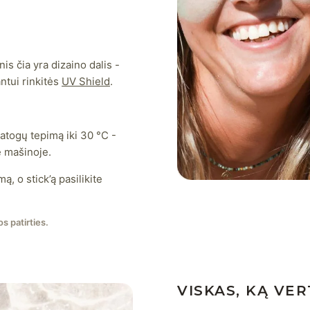
s čia yra dizaino dalis -
ntui rinkitės
UV Shield
.
togų tepimą iki 30 °C -
je mašinoje.
, o stick’ą pasilikite
s patirties.
VISKAS, KĄ VER