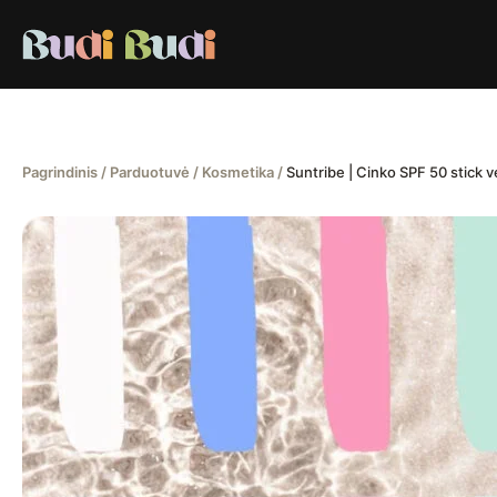
Pereiti
prie
turinio
Pagrindinis
/
Parduotuvė
/
Kosmetika
/
Suntribe | Cinko SPF 50 stick v