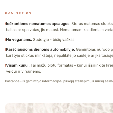
KAM NETIKS
Ieškantiems nematomos apsaugos.
Storas matomas sluoksni
!
baltas ar spalvotas, jis matosi. Nematomam kasdieniam varia
Ne veganams.
Sudėtyje - bičių vaškas.
!
Karščiausioms dienoms automobilyje.
Gamintojas nurodo pa
!
karštyje stick’as minkštėja, nepalikite jo saulėje ar įkaitusio
Visam kūnui.
Tai mažų plotų formatas - kūnui išsirinkite kremą
!
veidui ir viršūnėms.
Pastabos - iš gamintojo informacijos, pirkėjų atsiliepimų ir mūsų šeimo