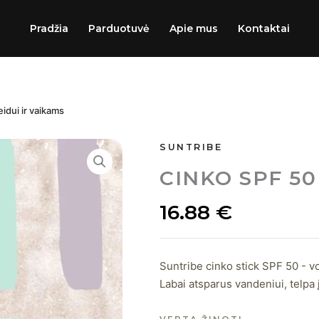
Pradžia
Parduotuvė
Apie mus
Kontaktai
eidui ir vaikams
produkto
SUNTRIBE
kiekis:
CINKO SPF 50
Suntribe
|
Cinko
16.88
€
SPF
50
stick
veidui
Suntribe cinko stick SPF 50 - v
ir
Labai atsparus vandeniui, telpa 
vaikams
|
30