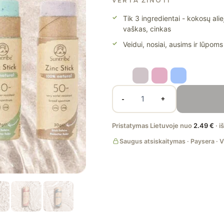
VERTA ŽINOTI
g
Tik 3 ingredientai - kokosų alie
vaškas, cinkas
Veidui, nosiai, ausims ir lūpoms
-
+
Pristatymas Lietuvoje nuo
2.49 €
· i
Saugus atsiskaitymas · Paysera · V