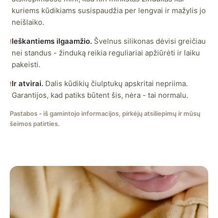
kuriems kūdikiams susispaudžia per lengvai ir mažylis jo
neišlaiko.
Ieškantiems ilgaamžio.
Švelnus silikonas dėvisi greičiau
!
nei standus - žinduką reikia reguliariai apžiūrėti ir laiku
pakeisti.
Ir atvirai.
Dalis kūdikių čiulptukų apskritai nepriima.
!
Garantijos, kad patiks būtent šis, nėra - tai normalu.
Pastabos - iš gamintojo informacijos, pirkėjų atsiliepimų ir mūsų
šeimos patirties.