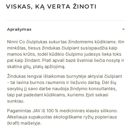
VISKAS, KĄ VERTA ŽINOTI
Aprašymas
Ninni Co čiulptukas sukurtas žindomiems kūdikiams: itin
minkštas, tiesus žindukas čiulpiant susispaudžia kaip
mamos krūtis, todėl kūdikio čiulpimo judesys lieka toks
pat kaip žindant. Plati apvali bazė švelniai liečia nosytę ir
skatina gilų, platų apžiojimą.
Žindukas lengvai išlaikomas burnytėje aktyviai čiulpiant
- tai lavina burnos raumenis ir liežuvio darbą. Dėl šių
savybių jį savo darbe naudoja žindymo konsultantės,
taip pat padedant kūdikiams, kuriems žįsti sekasi
sunkiau.
Pagamintas JAV iš 100 % medicininės klasės silikono.
Atkeliauja supakuotas ekologiškame ryžių popieriaus
(kraft) maišelyje.