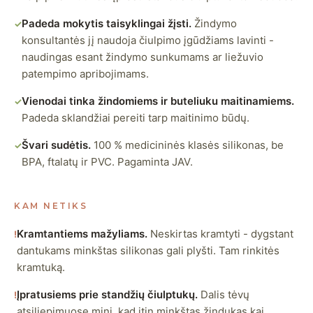
Padeda mokytis taisyklingai žįsti.
Žindymo
✓
konsultantės jį naudoja čiulpimo įgūdžiams lavinti -
naudingas esant žindymo sunkumams ar liežuvio
patempimo apribojimams.
Vienodai tinka žindomiems ir buteliuku maitinamiems.
✓
Padeda sklandžiai pereiti tarp maitinimo būdų.
Švari sudėtis.
100 % medicininės klasės silikonas, be
✓
BPA, ftalatų ir PVC. Pagaminta JAV.
KAM NETIKS
Kramtantiems mažyliams.
Neskirtas kramtyti - dygstant
!
dantukams minkštas silikonas gali plyšti. Tam rinkitės
kramtuką.
Įpratusiems prie standžių čiulptukų.
Dalis tėvų
!
atsiliepimuose mini, kad itin minkštas žindukas kai