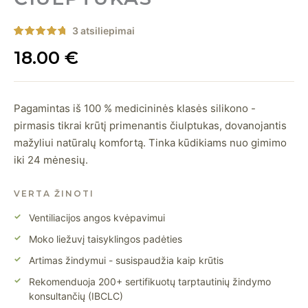
3 atsiliepimai
Įvertinimas:
3
18.00
€
5
iš 5
(viso
įvertinimų:
)
Pagamintas iš 100 % medicininės klasės silikono -
pirmasis tikrai krūtį primenantis čiulptukas, dovanojantis
mažyliui natūralų komfortą. Tinka kūdikiams nuo gimimo
iki 24 mėnesių.
VERTA ŽINOTI
Ventiliacijos angos kvėpavimui
Moko liežuvį taisyklingos padėties
Artimas žindymui - susispaudžia kaip krūtis
Rekomenduoja 200+ sertifikuotų tarptautinių žindymo
konsultančių (IBCLC)