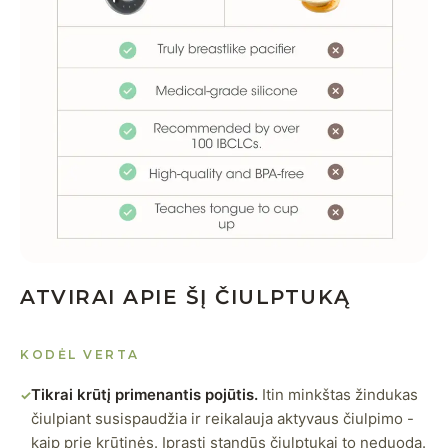
ATVIRAI APIE ŠĮ ČIULPTUKĄ
KODĖL VERTA
Tikrai krūtį primenantis pojūtis.
Itin minkštas žindukas
✓
čiulpiant susispaudžia ir reikalauja aktyvaus čiulpimo -
kaip prie krūtinės. Įprasti standūs čiulptukai to neduoda.