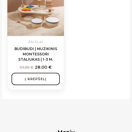
ŽAISLAI
BUDIBUDI | MUZIKINIS
MONTESSORI
STALIUKAS | 1-3 M.
28.00
€
33.55
€
Į KREPŠELĮ