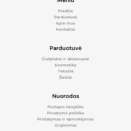
Meniu
Pradžia
Parduotuvė
Apie mus
Kontaktai
Parduotuvė
Čiulptukai ir aksesuarai
Kosmetika
Tekstilė
Žaislai
Nuorodos
Puslapio taisyklės
Privatumo politika
Pristatymas ir apmokėjimas
Grąžinimai