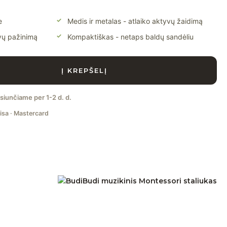
e
Medis ir metalas - atlaiko aktyvų žaidimą
lvų pažinimą
Kompaktiškas - netaps baldų sandėliu
Į KREPŠELĮ
šsiunčiame per 1-2 d. d.
isa · Mastercard