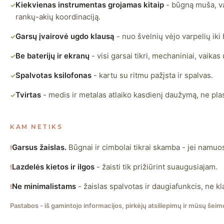
Kiekvienas instrumentas grojamas kitaip
- būgną muša, var
✓
rankų-akių koordinaciją.
Garsų įvairovė ugdo klausą
- nuo švelnių vėjo varpelių iki 
✓
Be baterijų ir ekranų
- visi garsai tikri, mechaniniai, vaikas
✓
Spalvotas ksilofonas
- kartu su ritmu pažįsta ir spalvas.
✓
Tvirtas
- medis ir metalas atlaiko kasdienį daužymą, ne plas
✓
KAM NETIKS
Garsus žaislas.
Būgnai ir cimbolai tikrai skamba - jei namuos
!
Lazdelės kietos ir ilgos
- žaisti tik prižiūrint suaugusiajam.
!
Ne minimalistams
- žaislas spalvotas ir daugiafunkcis, ne k
!
Pastabos - iš gamintojo informacijos, pirkėjų atsiliepimų ir mūsų šeimo