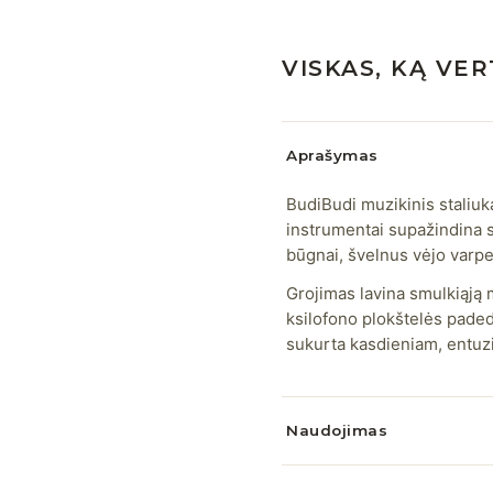
VISKAS, KĄ VER
Aprašymas
BudiBudi muzikinis staliuk
instrumentai supažindina s
būgnai, švelnus vėjo varpel
Grojimas lavina smulkiąją m
ksilofono plokštelės paded
sukurta kasdieniam, entuz
Naudojimas