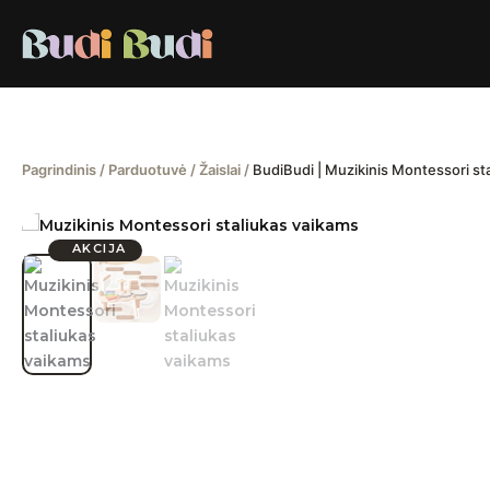
Pereiti
prie
turinio
Pagrindinis
/
Parduotuvė
/
Žaislai
/
BudiBudi | Muzikinis Montessori st