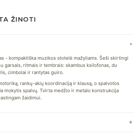
TA ŽINOTI
as - kompaktiška muzikos stotelė mažyliams. Šeši skirtingi
u garsais, ritmais ir tembrais: skambus ksilofonas, du
is, cimbolai ir rantytas guiro.
otoriką, rankų-akių koordinaciją ir klausą, o spalvotos
a mokytis spalvų. Tvirta medžio ir metalo konstrukcija
iastingam žaidimui.