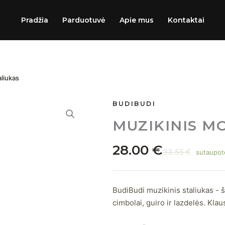
Pradžia
Parduotuvė
Apie mus
Kontaktai
aliukas
Original
Current
produkto
BUDIBUDI
price
price
kiekis:
MUZIKINIS M
was:
is:
BudiBudi
|
33.55 €.
28.00 €.
Muzikinis
28.00
€
33.55
€
Montessori
sutaupo
staliukas
|
1-
BudiBudi muzikinis staliukas - š
3
cimbolai, guiro ir lazdelės. Klau
m.