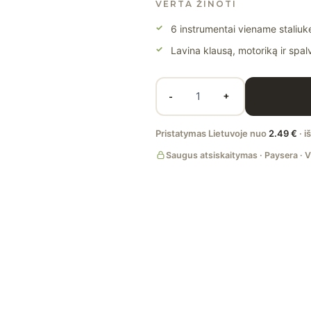
VERTA ŽINOTI
6 instrumentai viename staliuk
Lavina klausą, motoriką ir spa
-
+
Pristatymas Lietuvoje nuo
2.49 €
· i
Saugus atsiskaitymas · Paysera · V