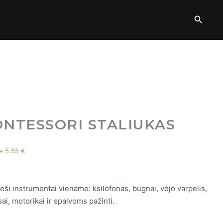
|
Paieš
1-
3
m.
ONTESSORI STALIUKAS
te
5.55
€
eši instrumentai viename: ksilofonas, būgnai, vėjo varpelis,
sai, motorikai ir spalvoms pažinti.