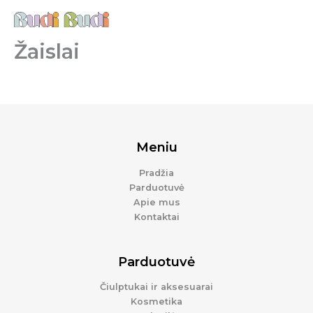
Pereiti
prie
turinio
Žaislai
Meniu
Pradžia
Parduotuvė
Apie mus
Kontaktai
Parduotuvė
Čiulptukai ir aksesuarai
Kosmetika