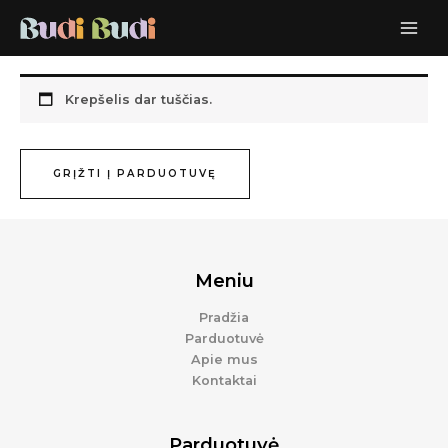
Pereiti
prie
turinio
Krepšelis dar tuščias.
GRĮŽTI Į PARDUOTUVĘ
Meniu
Pradžia
Parduotuvė
Apie mus
Kontaktai
Parduotuvė